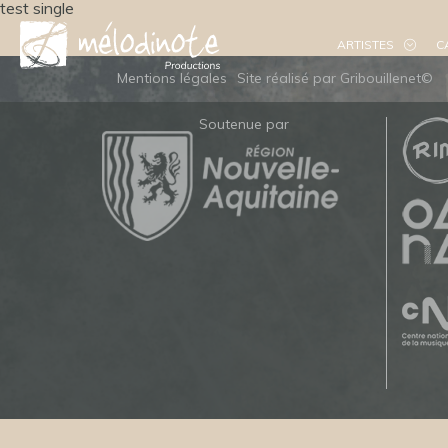
test single
ARTISTES
C
Mentions légales
Site réalisé par Gribouillenet©
Soutenue par