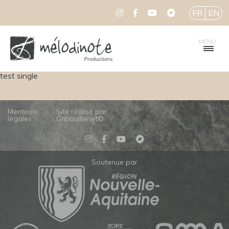
FR
EN
MENU
test single
Mentions
Site réalisé par
légales
Gribouillenet©
Soutenue par