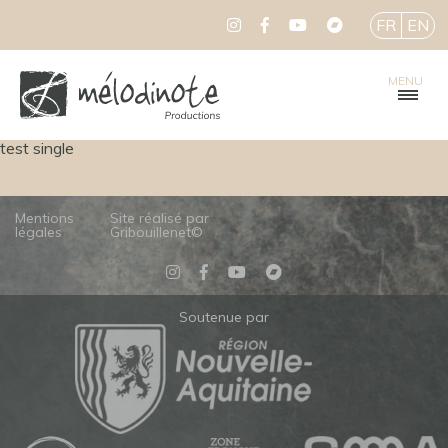
FR
EN
MENU
test single
Mentions
Site réalisé par
légales
Gribouillenet©
Soutenue par