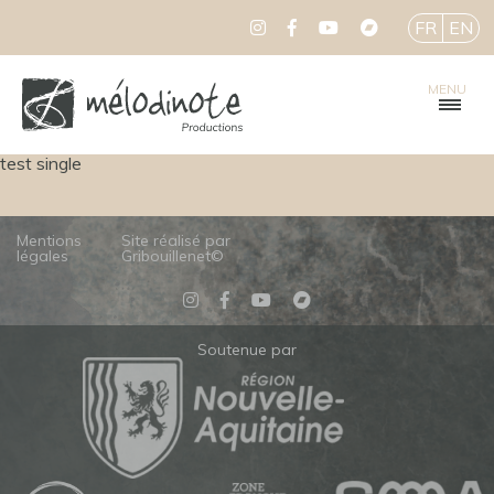
FR
EN
MENU
test single
Mentions
Site réalisé par
légales
Gribouillenet©
Soutenue par