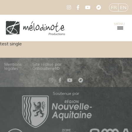
FR
EN
MENU
test single
Mentions
Site réalisé par
légales
Gribouillenet©
Soutenue par