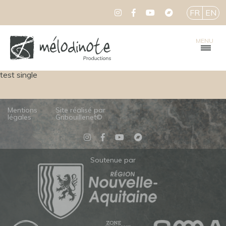
FR
EN
MENU
test single
Mentions
Site réalisé par
légales
Gribouillenet©
Soutenue par