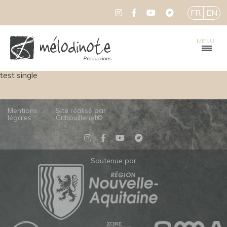
FR
EN
MENU
test single
Mentions
Site réalisé par
légales
Gribouillenet©
Soutenue par