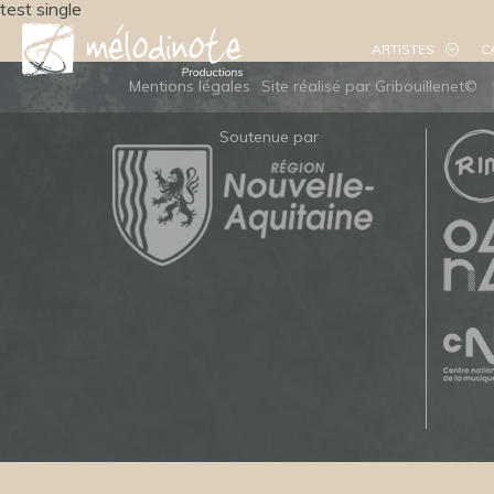
test single
ARTISTES
C
Mentions légales
Site réalisé par Gribouillenet©
Soutenue par