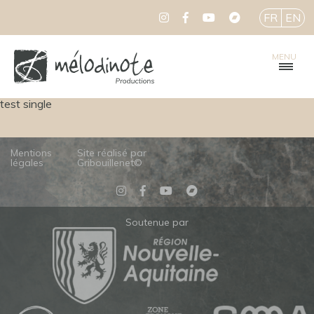
FR
EN
MENU
test single
Mentions
Site réalisé par
légales
Gribouillenet©
Soutenue par