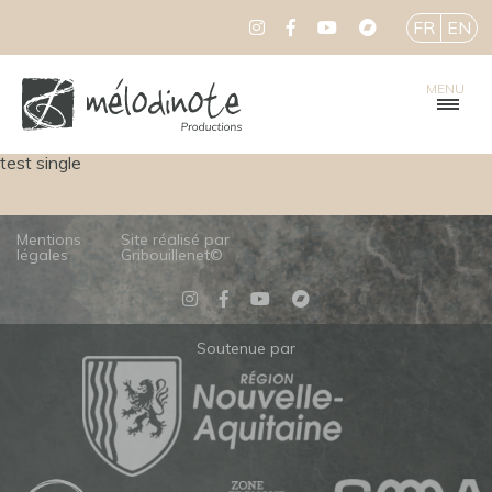
FR
EN
MENU
test single
Mentions
Site réalisé par
légales
Gribouillenet©
Soutenue par