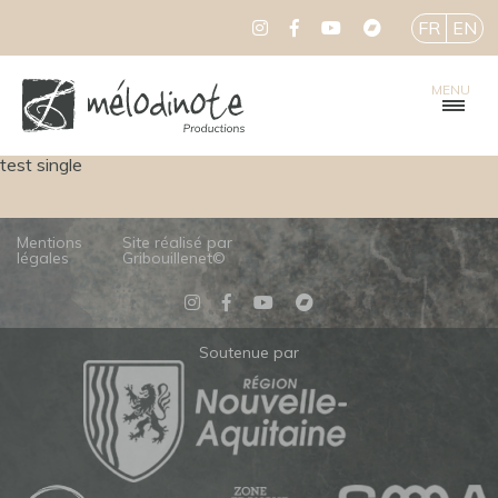
FR
EN
MENU
test single
Mentions
Site réalisé par
légales
Gribouillenet©
Soutenue par