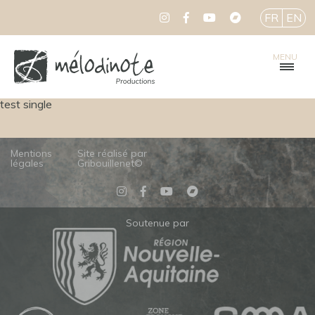
FR
EN
MENU
test single
Mentions
Site réalisé par
légales
Gribouillenet©
Soutenue par