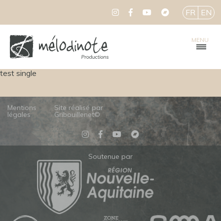
FR
EN
MENU
test single
Mentions
Site réalisé par
légales
Gribouillenet©
Soutenue par