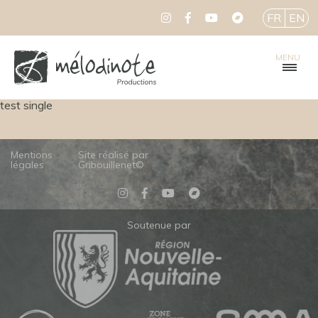
FR
EN
MENU
test single
Mentions
Site réalisé par
légales
Gribouillenet©
Soutenue par