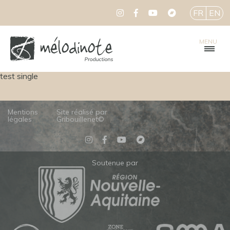
FR
EN
MENU
test single
Mentions
Site réalisé par
légales
Gribouillenet©
Soutenue par