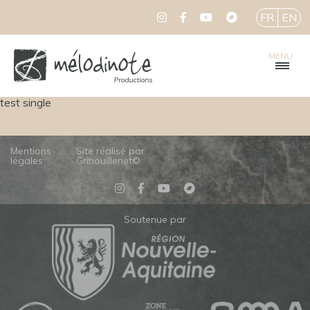
FR
EN
MENU
test single
Mentions
Site réalisé par
légales
Gribouillenet©
Soutenue par