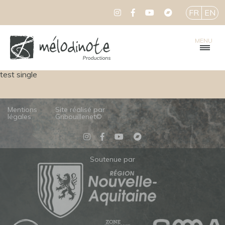
FR
EN
MENU
test single
Mentions
Site réalisé par
légales
Gribouillenet©
Soutenue par