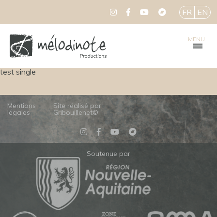
FR
EN
MENU
test single
Mentions
Site réalisé par
légales
Gribouillenet©
Soutenue par