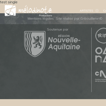
test single
ARTISTES
C
Mentions légales
Site réalisé par Gribouillenet©
Soutenue par