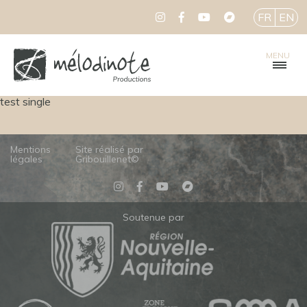
FR
EN
MENU
test single
Mentions
Site réalisé par
légales
Gribouillenet©
Soutenue par