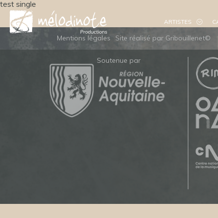
test single
ARTISTES
C
Mentions légales
Site réalisé par Gribouillenet©
Soutenue par