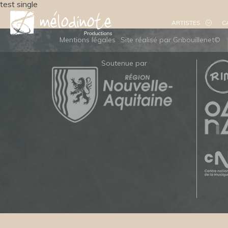
test single
ARTISTES
C
Mentions légales
Site réalisé par Gribouillenet©
Soutenue par