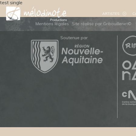
test single
ARTISTES
C
Mentions légales
Site réalisé par Gribouillenet©
Soutenue par