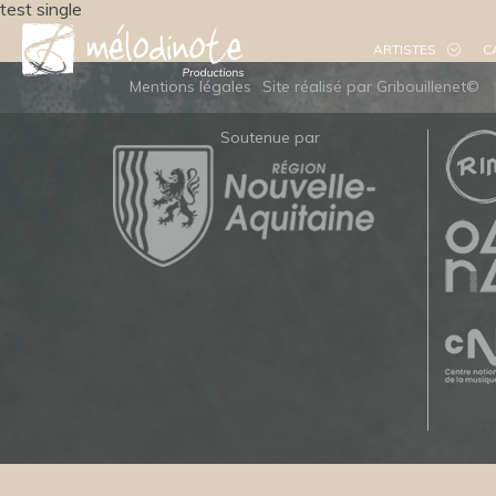
test single
ARTISTES
C
Mentions légales
Site réalisé par Gribouillenet©
Soutenue par