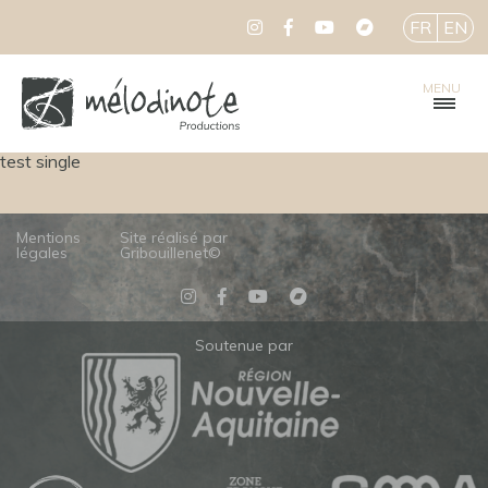
FR
EN
MENU
test single
Mentions
Site réalisé par
légales
Gribouillenet©
Soutenue par