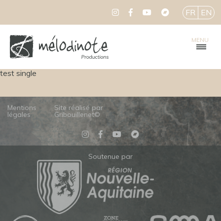
FR
EN
MENU
test single
Mentions
Site réalisé par
légales
Gribouillenet©
Soutenue par