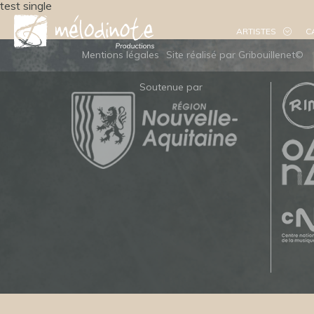
test single
ARTISTES
C
Mentions légales
Site réalisé par Gribouillenet©
Soutenue par