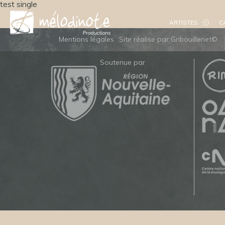
test single
ARTISTES
C
Mentions légales
Site réalisé par Gribouillenet©
Soutenue par