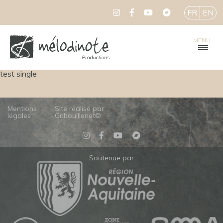
FR
EN
MENU
test single
Mentions
Site réalisé par
légales
Gribouillenet©
Soutenue par