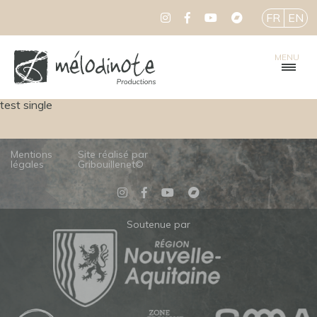
FR
EN
MENU
test single
Mentions
Site réalisé par
légales
Gribouillenet©
Soutenue par