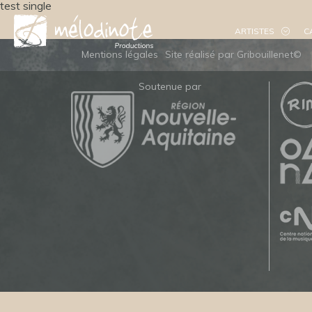
test single
ARTISTES
C
Mentions légales
Site réalisé par Gribouillenet©
Soutenue par