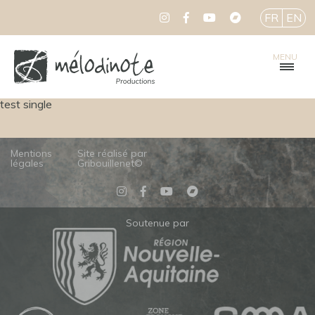
FR
EN
MENU
test single
Mentions
Site réalisé par
légales
Gribouillenet©
Soutenue par