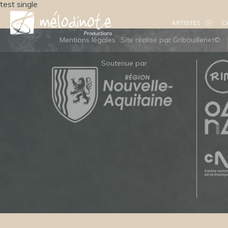
test single
ARTISTES
C
Mentions légales
Site réalisé par Gribouillenet©
Soutenue par