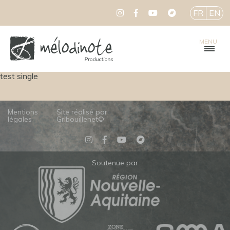
FR
EN
MENU
test single
Mentions
Site réalisé par
légales
Gribouillenet©
Soutenue par