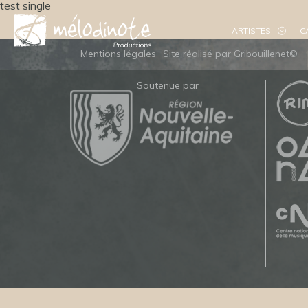
test single
ARTISTES
C
Mentions légales
Site réalisé par Gribouillenet©
Soutenue par