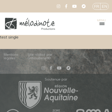
FR
EN
MENU
test single
Mentions
Site réalisé par
légales
Gribouillenet©
Soutenue par