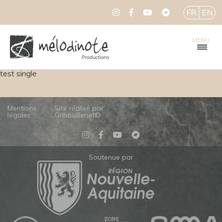
FR
EN
MENU
test single
Mentions
Site réalisé par
légales
Gribouillenet©
Soutenue par