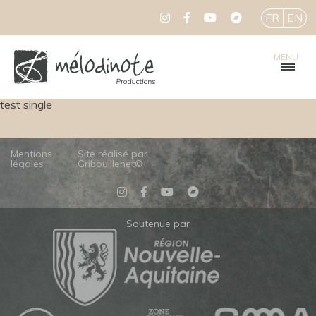
FR
EN
MENU
test single
Mentions
Site réalisé par
légales
Gribouillenet©
Soutenue par