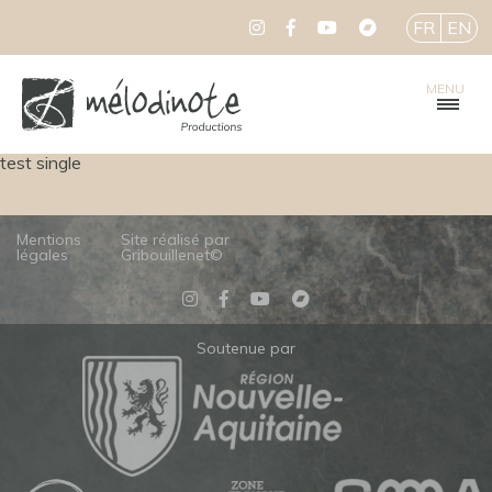
FR
EN
MENU
test single
Mentions
Site réalisé par
légales
Gribouillenet©
Soutenue par